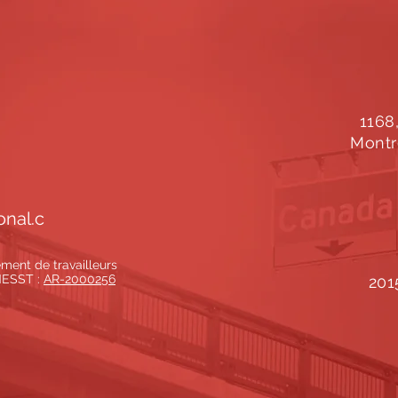
S
1168
Montr
onal.c
ent de travailleurs
CNESST :
AR-2000256
201