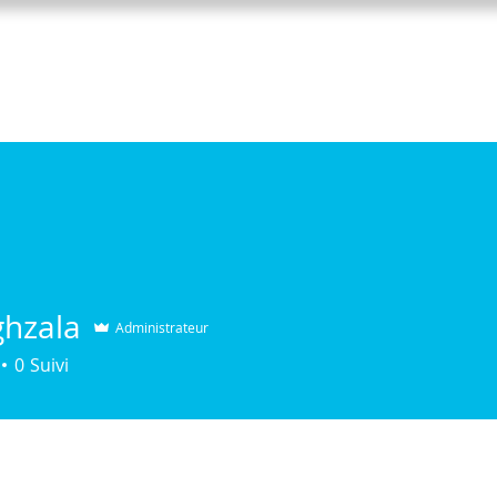
Accueil
Vivre le Québec
Ateli
hzala
Administrateur
0
Suivi