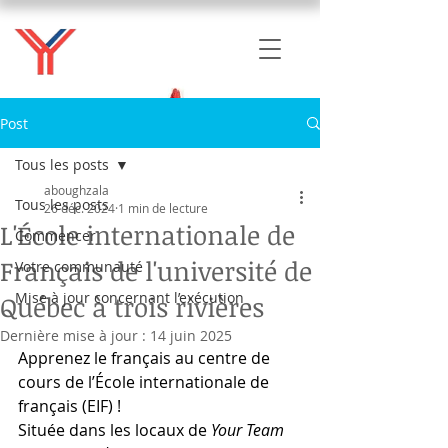
Post
Tous les posts
aboughzala
Tous les posts
26 déc. 2024
1 min de lecture
L'École internationale de
Commencer
Français de l'université de
Votre communauté
Mise à jour concernant l’exécution
Québec à trois rivières
Dernière mise à jour :
14 juin 2025
Apprenez le français au centre de 
cours de l’École internationale de 
français (EIF) !
Située dans les locaux de 
Your Team 