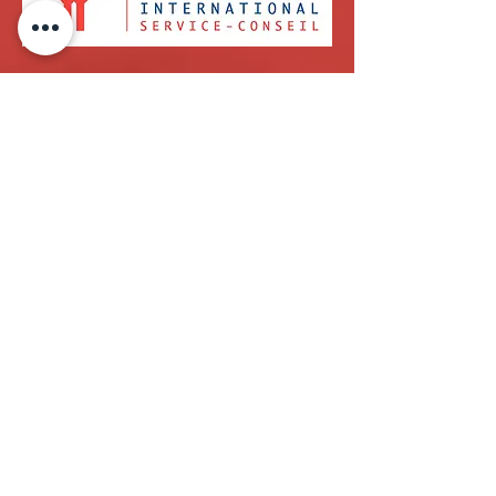
CONTACTEZ-NOUS
514-395-8585
contact@yourteaminternational.ca
Numéro de permis d'agence de recrutement
de travailleurs étrangers temporaires délivré
par la CNESST :
AR-2000256
CAMPUS YOURTEAM
2015, Drummond #600, Montréal,