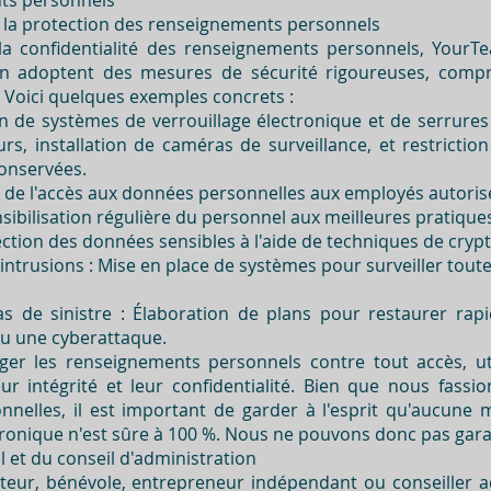
nts personnels
 la protection des renseignements personnels
 la confidentialité des renseignements personnels, YourTe
n adoptent des mesures de sécurité rigoureuses, compr
 Voici quelques exemples concrets :
ion de systèmes de verrouillage électronique et de serrures
rs, installation de caméras de surveillance, et restrictio
onservées.
on de l'accès aux données personnelles aux employés autori
sibilisation régulière du personnel aux meilleures pratique
ction des données sensibles à l'aide de techniques de cryp
 intrusions : Mise en place de systèmes pour surveiller toute
as de sinistre : Élaboration de plans pour restaurer ra
ou une cyberattaque.
er les renseignements personnels contre tout accès, uti
ur intégrité et leur confidentialité. Bien que nous fassi
nelles, il est important de garder à l'esprit qu'aucune
tronique n'est sûre à 100 %. Nous ne pouvons donc pas garan
et du conseil d'administration
eur, bénévole, entrepreneur indépendant ou conseiller ad