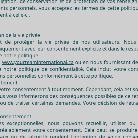
divulgation, de conservation et de protection de vos rense
ts personnels, vous acceptez les termes de cette politiqu
t à celle-ci.
n de la vie privée
de protéger la vie privée de nos utilisateurs. Nous r
iquement avec leur consentement explicite et dans le respec
e notre politique
b
www.yourteaminternational.ca
ou en nous fournissant de
notre politique de confidentialité. Cela inclut votre con
ions personnelles conformément à cette politique.
entement
r votre consentement à tout moment. Cependant, cela est so
us vous informerons des conséquences possibles de ce retrai
 ou de traiter certaines demandes. Votre décision de retr
 consentement
s exceptionnelles, nous pouvons recueillir, utiliser ou
préalablement votre consentement. Cela peut se produire
icaux ou de sécurité rendent l'obtention de votre con