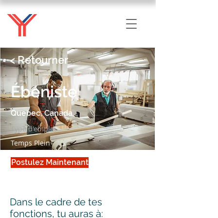
< Retourner
Ébéniste
Quebec, Canada
Type d'emploi
Temps Plein
Postulez Maintenant
Dans le cadre de tes
fonctions, tu auras à: