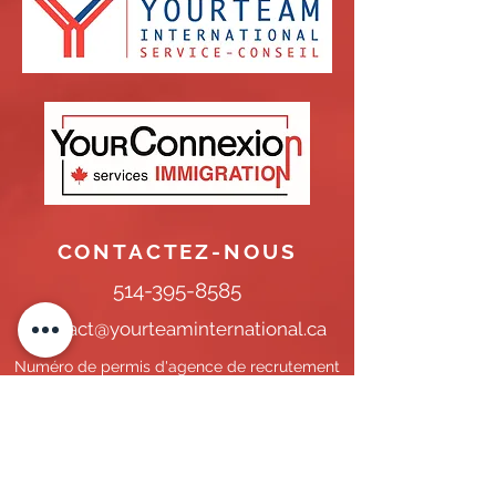
CONTACTEZ-NOUS
514-395-8585
contact@yourteaminternational.ca
Numéro de permis d'agence de recrutement
de travailleurs étrangers temporaires délivré
par la CNESST :
AR-2000256
CAMPUS YOURTEAM