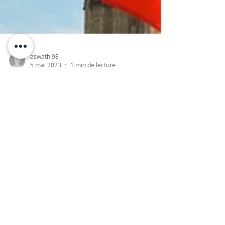
aswathi98
5 mai 2023
1 min de lecture
Dernières nouvelles sur la
prestation des programmes :
Expérience internationale
Canada
Depuis le 9 janvier 2023, les participations au
programme d’Expérience internationale
Canada (EIC) sont comptées lorsque le permis
de...