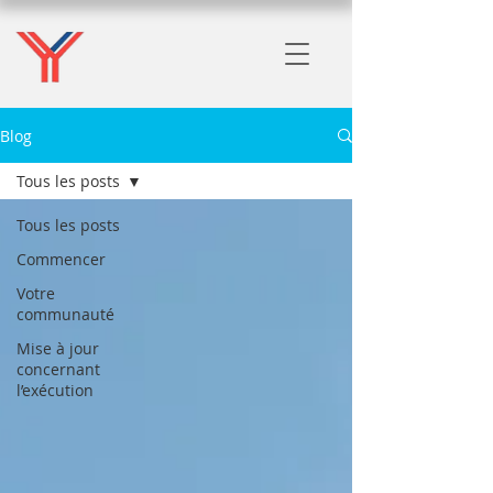
Blog
Tous les posts
Tous les posts
Commencer
Votre
communauté
Mise à jour
concernant
l’exécution